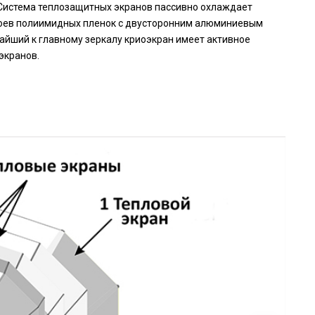
 Система теплозащитных экранов пассивно охлаждает
слоев полиимидных пленок с двусторонним алюминиевым
айший к главному зеркалу криоэкран имеет активное
экранов.