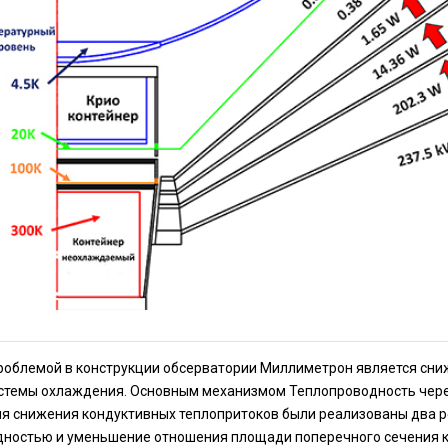
облемой в конструкции обсерватории Миллиметрон является сниж
стемы охлаждения. Основным механизмом Теплопроводность через
ля снижения кондуктивных теплопритоков были реализованы два р
ностью и уменьшение отношения площади поперечного сечения к 