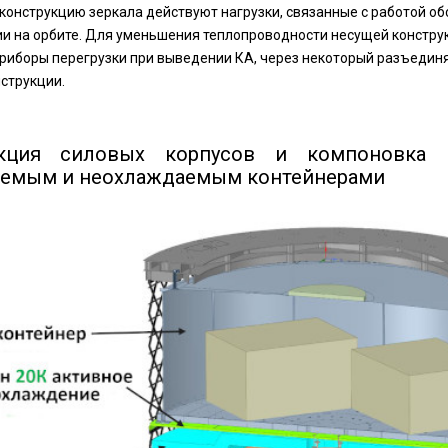
конструкцию зеркала действуют нагрузки, связанные с работой обс
и на орбите. Для уменьшения теплопроводности несущей констр
приборы перегрузки при выведении КА, через некоторый разъед
струкции.
укция силовых корпусов и компоновка
емым и неохлаждаемым контейнерами