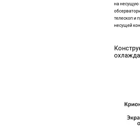
на несущую 
обсерватори
телескоп и 
несущей кон
Констр
охлажда