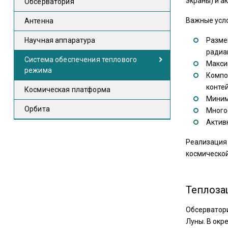
экраны) и а
Обсерватория
Важные усло
Антенна
Научная аппаратура
Размещ
радиа
Система обеспечения теплового
Макси
режима
Компо
конте
Космическая платформа
Миним
Орбита
Много
Актив
Реализация 
космической
Теплоза
Обсерватори
Луны. В окр