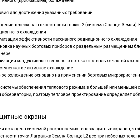
ктивного (криомашины) охлаждения.
вия для достижения указанных требований:
ение телескопа в окрестности точки L2 (система Солнце-Земля). 
ционного охлаждения
мизация эффективности пассивного радиационного охлаждения
новка научных бортовых приборов с раздельным размещением бл
йнере
изация кондуктивного теплового потока от «теплых» частей к «хо
ступенчатое активное охлаждение
ное охлаждение основано на применении бортовых микрокриогенн
системы обеспечения теплового режима в большей или меньшей ст
 обсерватории, поэтому тепловое проектирование определяет обл
щитные экраны
я оснащена системой раскрываемых теплозащитных экранов, чтобы
естности точки Лагранжа Земля-Солнце L2 все три небесных тела н