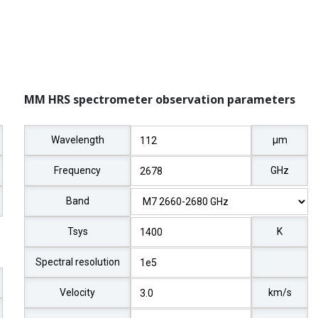
MM HRS spectrometer observation parameters
Wavelength
μm
Frequency
GHz
Band
Tsys
K
Spectral resolution
Velocity
km/s