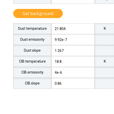
Get background
Dust temperature
K
Dust emissivity
Dust slope
CIB temperature
K
CIB emissivity
CIB slope