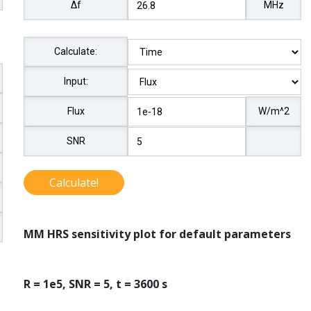
Δf
MHz
Calculate:
Input:
Flux
W/m^2
SNR
Calculate!
MM HRS sensitivity plot for default parameters
R = 1e5, SNR = 5, t = 3600 s