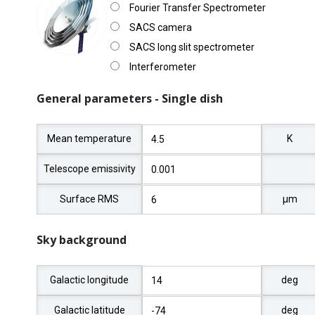
Fourier Transfer Spectrometer
SACS camera
SACS long slit spectrometer
Interferometer
General parameters - Single dish
Mean temperature
K
Telescope emissivity
Surface RMS
μm
Sky background
Galactic longitude
deg
Galactic latitude
deg