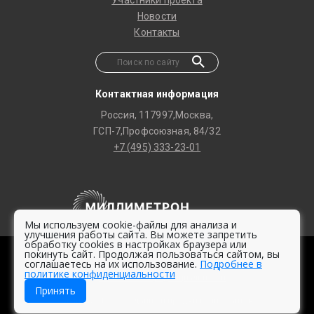
Участники проекта
Новости
Контакты
Контактная информация
Россия, 117997,Москва,
ГСП-7,Профсоюзная, 84/32
+7 (495) 333-23-01
Мы используем cookie-файлы для анализа и
улучшения работы сайта. Вы можете запретить
обработку cookies в настройках браузера или
покинуть сайт. Продолжая пользоваться сайтом, вы
© 2020 -
2026 Millimetron Space Observatory
соглашаетесь на их использование.
Подробнее в
политике конфиденциальности
Политика конфиденциальности
Принять
Студия Web2 – Создание и продвижение сайтов