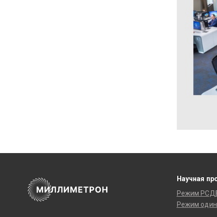
Научная пр
Режим РСД
Режим один