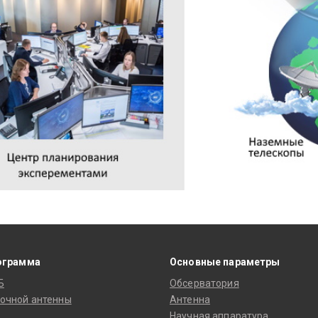
ограмма
Основные параметры
Б
Обсерватория
очной антенны
Антенна
Научная аппаратура