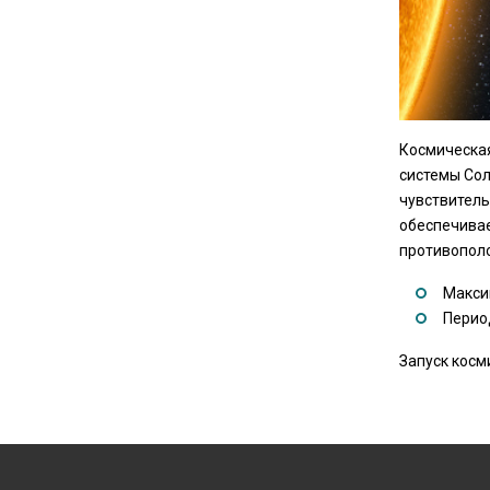
Космическая
системы Сол
чувствитель
обеспечивае
противополо
Максим
Период
Запуск косм