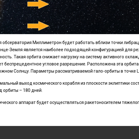
 обсерватория Миллиметрон будет работать вблизи точки либраци
нце-Земля является наиболее подходящей конфигурацией для ре
ность. Такая орбита снижает нагрузку на систему активного охла
т беспрецедентное угловое разрешение. Расположена эта орбита н
жном Солнцу. Параметры рассматриваемой гало-орбиты в точке 
альный выход космического корабля из плоскости эклиптики соста
 орбиты – 180 дней.
ического аппарат будет осуществляться ракетоносителем тяжелог