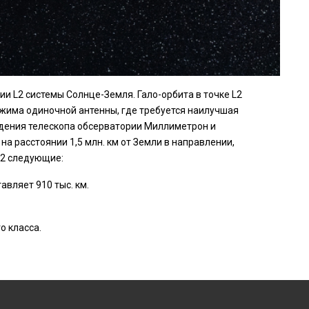
и L2 системы Солнце-Земля. Гало-орбита в точке L2
жима одиночной антенны, где требуется наилучшая
ждения телескопа обсерватории Миллиметрон и
а расстоянии 1,5 млн. км от Земли в направлении,
L2 следующие:
вляет 910 тыс. км.
о класса.